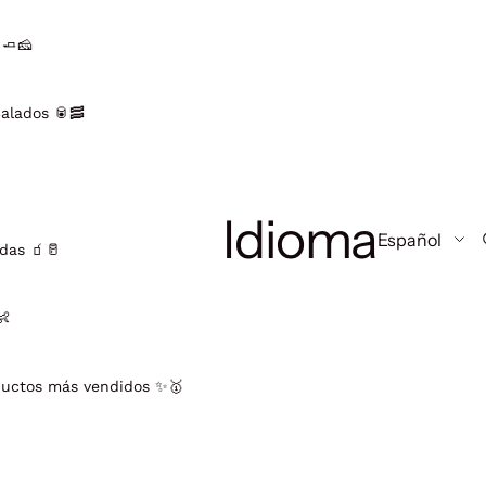
 🧈🧀
alados 🥫🥓
Idioma
das 🧃🥛
👶
ductos más vendidos ✨🥇