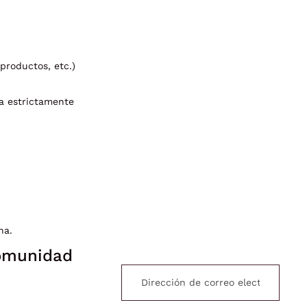
 productos, etc.)
da estrictamente
na.
comunidad