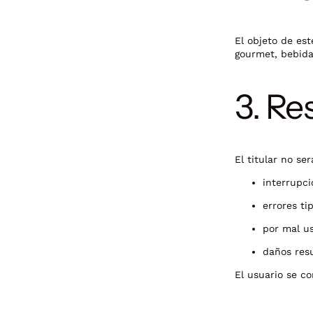
El objeto de est
gourmet, bebidas
3. Re
El titular no se
interrupci
errores ti
por mal us
daños resu
El usuario se co