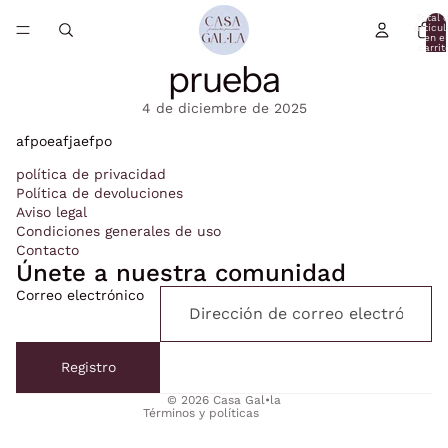
Total 
artícul
en el
carrit
0
prueba
4 de diciembre de 2025
afpoeafjaefpo
política de privacidad
Política de devoluciones
Aviso legal
Condiciones generales de uso
Contacto
Únete a nuestra comunidad
Correo electrónico
Política de privacidad
Política de reembolso
Registro
Términos del servicio
© 2026
Casa Gal•la
Términos y políticas