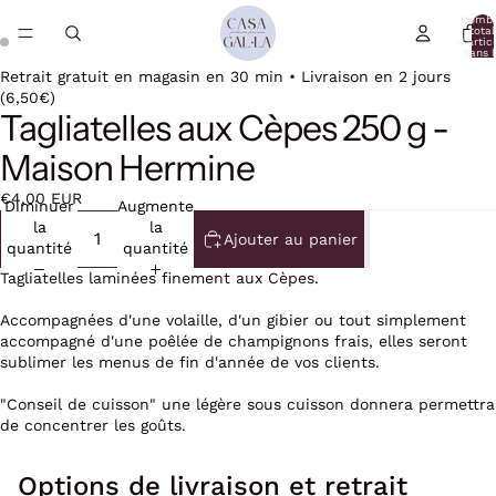
Nomb
total
d’artic
dans l
panier:
Retrait gratuit en magasin en 30 min • Livraison en 2 jours
(6,50€)
Tagliatelles aux Cèpes 250 g -
Maison Hermine
€4,00 EUR
Diminuer
Augmenter
la
la
Ajouter au panier
quantité
quantité
Tagliatelles laminées finement aux Cèpes.
Accompagnées d'une volaille, d'un gibier ou tout simplement
accompagné d'une poêlée de champignons frais, elles seront
sublimer les menus de fin d'année de vos clients.
"Conseil de cuisson" une légère sous cuisson donnera permettra
de concentrer les goûts.
Options de livraison et retrait