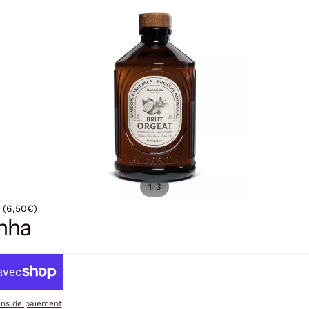
/
1
3
 (6,50€)
anha
ens de paiement