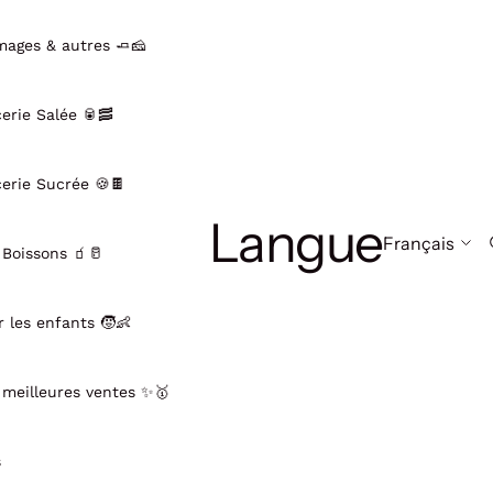
mages & autres 🧈🧀
cerie Salée 🥫🥓
cerie Sucrée 🍪🍫
Langue
 Boissons 🧃🥛
r les enfants 🧒👶
 meilleures ventes ✨🥇
s