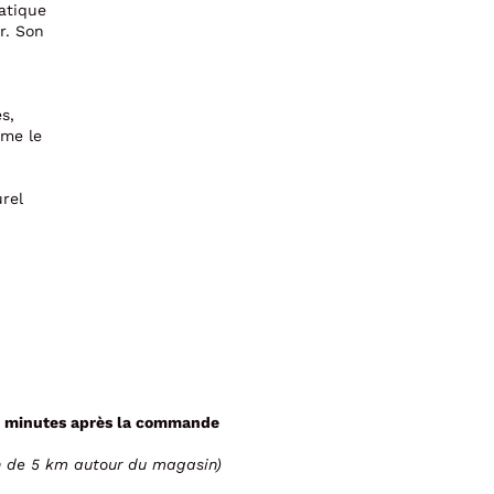
atique
er. Son
s,
mme le
rel
 minutes après la commande
n de 5 km autour du magasin)