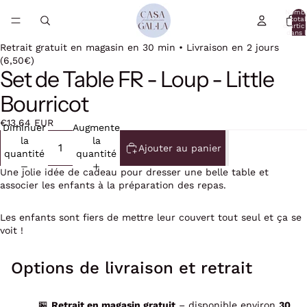
Nomb
total
d’artic
dans l
panier:
Retrait gratuit en magasin en 30 min • Livraison en 2 jours
(6,50€)
Set de Table FR - Loup - Little
Bourricot
€13,64 EUR
Diminuer
Augmenter
la
la
Ajouter au panier
quantité
quantité
Une jolie idée de cadeau pour dresser une belle table et
associer les enfants à la préparation des repas.
Les enfants sont fiers de mettre leur couvert tout seul et ça se
voit !
Options de livraison et retrait
🏪
Retrait en magasin gratuit
– disponible environ
30