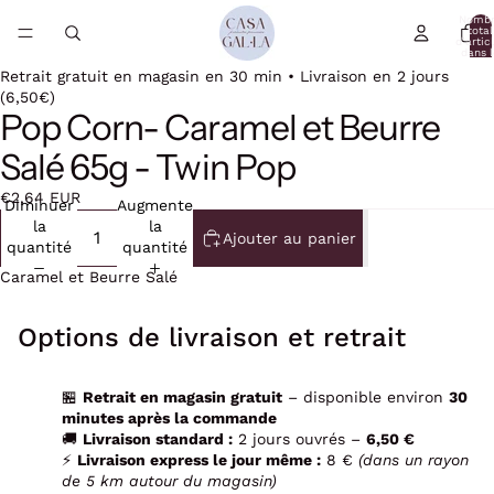
Nomb
total
d’artic
dans l
panier:
Retrait gratuit en magasin en 30 min • Livraison en 2 jours
(6,50€)
Pop Corn- Caramel et Beurre
Salé 65g - Twin Pop
€2,64 EUR
Diminuer
Augmenter
la
la
Ajouter au panier
quantité
quantité
Caramel et Beurre Salé
Options de livraison et retrait
🏪
Retrait en magasin gratuit
– disponible environ
30
minutes après la commande
🚚
Livraison standard :
2 jours ouvrés –
6,50 €
⚡
Livraison express le jour même :
8 €
(dans un rayon
de 5 km autour du magasin)