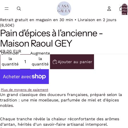
Nomb
total
d’artic
dans l
panier:
Retrait gratuit en magasin en 30 min • Livraison en 2 jours
(6,50€)
Pain d'épices à l'ancienne -
Maison Raoul GEY
€9,00 EUR
Diminuer
Augmenter
la
la
Ajouter au panier
quantité
quantité
Plus de moyens de paiement
Un grand classique des douceurs françaises, préparé selon la
tradition : une mie moelleuse, parfumée de miel et d’épices
nobles.
Chaque tranche révèle la chaleur réconfortante des arômes
d’antan, hérités d’un savoir-faire artisanal intemporel.