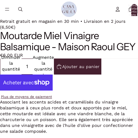
Nomb
total
d’artic
dans l
panier:
Retrait gratuit en magasin en 30 min • Livraison en 2 jours
(6,50€)
Moutarde Miel Vinaigre
Balsamique - Maison Raoul GEY
€6,00 EUR
Diminuer
Augmenter
la
la
Ajouter au panier
quantité
quantité
Plus de moyens de paiement
Associant les accents acides et caramélisés du vinaigre
balsamique à ceux plus ronds et doux apportés par le miel,
cette moutarde est idéale avec une viandre blanche, de la
charcuterie ou un poisson. Elle sera également très appréciée
dans une vinaigrette avec de l'huile d'olive pour confectionner
une salade composée.