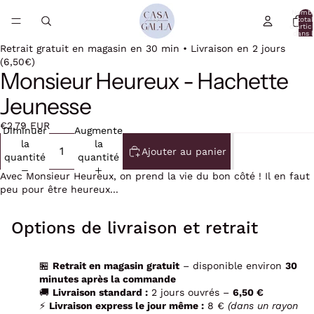
Nomb
total
d’artic
dans l
panier:
Retrait gratuit en magasin en 30 min • Livraison en 2 jours
(6,50€)
Monsieur Heureux - Hachette
Jeunesse
€2,79 EUR
Diminuer
Augmenter
la
la
Ajouter au panier
quantité
quantité
Avec Monsieur Heureux, on prend la vie du bon côté ! Il en faut
peu pour être heureux...
Options de livraison et retrait
🏪
Retrait en magasin gratuit
– disponible environ
30
minutes après la commande
🚚
Livraison standard :
2 jours ouvrés –
6,50 €
⚡
Livraison express le jour même :
8 €
(dans un rayon