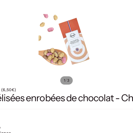
/
1
3
 (6,50€)
lisées enrobées de chocolat - C
e