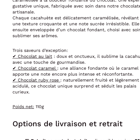
caramélisée à la douceur fondante du chocolat. Une expé
gustative unique, fabriquée avec soin dans notre chocolat
artisanale.
Chaque cacahuète est délicatement caramélisée, révélant 
une texture croquante et une note sucrée irrésistible. Elle
ensuite enveloppée d’un chocolat fondant, choisi avec soi
sublimer ses arômes.
Trois saveurs d’exception:
✔ Chocolat au lait
: doux et onctueux, il sublime la cacah
avec une touche de gourmandise.
✔ Chocolat caramel
: une alliance fondante où le caramel
apporte une note encore plus intense et réconfortante.
✔ Chocolat ruby rose
: naturellement fruité et légèrement
acidulé, ce chocolat unique surprend et séduit les palais
curieux.
Poids net:
110g
Options de livraison et retrait