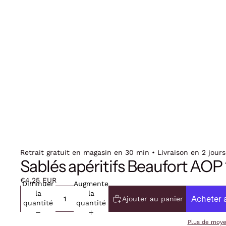
Retrait gratuit en magasin en 30 min • Livraison en 2 jours
Sablés apéritifs Beaufort AOP
€4,25 EUR
Diminuer
Augmenter
la
la
Ajouter au panier
quantité
quantité
Plus de moy