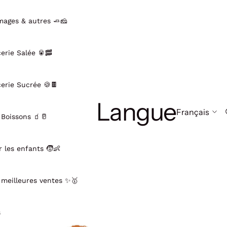
mages & autres 🧈🧀
cerie Salée 🥫🥓
cerie Sucrée 🍪🍫
Langue
 Boissons 🧃🥛
r les enfants 🧒👶
 meilleures ventes ✨🥇
s