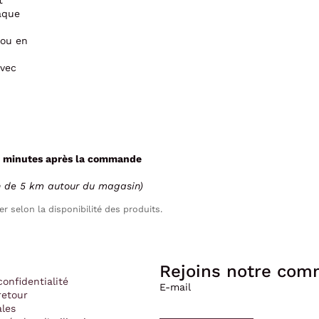
t
aque
 ou en
avec
 minutes après la commande
n de 5 km autour du magasin)
er selon la disponibilité des produits.
Rejoins notre co
confidentialité
E-mail
retour
Politique de confidentialité
ales
Politique de remboursement