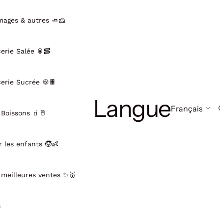
mages & autres 🧈🧀
cerie Salée 🥫🥓
cerie Sucrée 🍪🍫
Langue
 Boissons 🧃🥛
r les enfants 🧒👶
 meilleures ventes ✨🥇
s