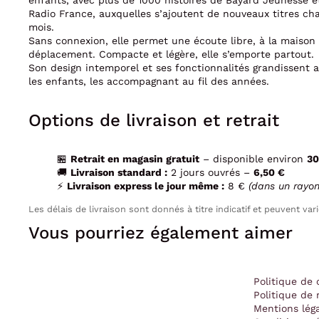
enfants, avec plus de 1000 histoires de Bayard Jeunesse e
Radio France, auxquelles s’ajoutent de nouveaux titres ch
mois.
Sans connexion, elle permet une écoute libre, à la maison
déplacement. Compacte et légère, elle s’emporte partout.
Son design intemporel et ses fonctionnalités grandissent 
les enfants, les accompagnant au fil des années.
Options de livraison et retrait
🏪
Retrait en magasin gratuit
– disponible environ
30
🚚
Livraison standard :
2 jours ouvrés –
6,50 €
⚡
Livraison express le jour même :
8 €
(dans un rayo
Les délais de livraison sont donnés à titre indicatif et peuvent vari
Vous pourriez également aimer
Politique de 
Politique de 
Mentions lég