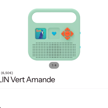
/
1
4
 (6,50€)
ERLIN Vert Amande