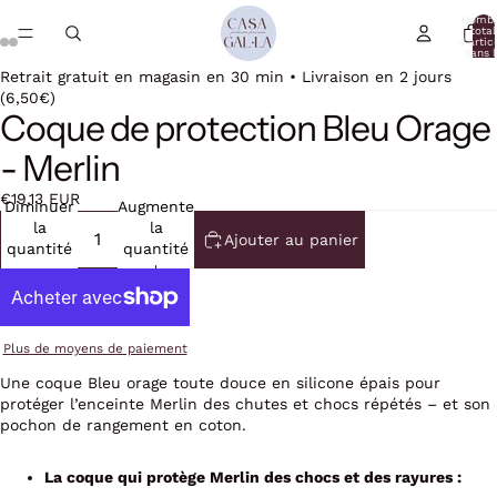
Nomb
total
d’artic
dans l
panier:
Retrait gratuit en magasin en 30 min • Livraison en 2 jours
(6,50€)
Coque de protection Bleu Orage
- Merlin
€19,13 EUR
Diminuer
Augmenter
la
la
Ajouter au panier
quantité
quantité
Plus de moyens de paiement
Une coque Bleu orage toute douce en silicone épais pour
protéger l’enceinte Merlin des chutes et chocs répétés – et son
pochon de rangement en coton.
La coque qui protège Merlin des chocs et des rayures :