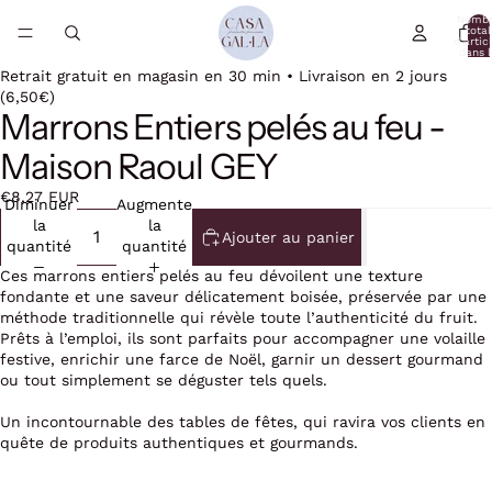
Nomb
total
d’artic
dans l
panier:
Retrait gratuit en magasin en 30 min • Livraison en 2 jours
(6,50€)
Marrons Entiers pelés au feu -
Maison Raoul GEY
€8,27 EUR
Diminuer
Augmenter
la
la
Ajouter au panier
quantité
quantité
Ces marrons entiers pelés au feu dévoilent une texture
fondante et une saveur délicatement boisée, préservée par une
méthode traditionnelle qui révèle toute l’authenticité du fruit.
Prêts à l’emploi, ils sont parfaits pour accompagner une volaille
festive, enrichir une farce de Noël, garnir un dessert gourmand
ou tout simplement se déguster tels quels.
Un incontournable des tables de fêtes, qui ravira vos clients en
quête de produits authentiques et gourmands.