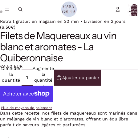
Nomb
total
d’artic
dans l
panier:
Retrait gratuit en magasin en 30 min • Livraison en 2 jours
(6,50€)
Filets de Maquereaux au vin
blanc et aromates - La
Quiberonnaise
€4,50 EUR
Diminuer
Augmenter
la
la
Ajouter au panier
quantité
quantité
Plus de moyens de paiement
Dans cette recette, nos filets de maquereaux sont marinés dans
un mélange de vin blanc et d'aromates, offrant un équilibre
parfait de saveurs légères et parfumées.