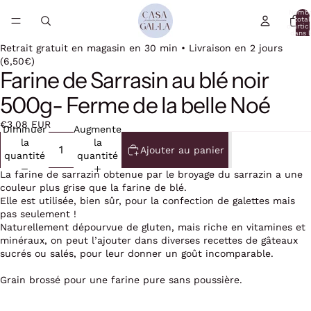
Nomb
total
d’artic
dans l
panier:
Retrait gratuit en magasin en 30 min • Livraison en 2 jours
(6,50€)
Farine de Sarrasin au blé noir
500g- Ferme de la belle Noé
€3,08 EUR
Diminuer
Augmenter
la
la
Ajouter au panier
quantité
quantité
La farine de sarrazin obtenue par le broyage du sarrazin a une
couleur plus grise que la farine de blé.
Elle est utilisée, bien sûr, pour la confection de galettes mais
pas seulement !
Naturellement dépourvue de gluten, mais riche en vitamines et
minéraux, on peut l’ajouter dans diverses recettes de gâteaux
sucrés ou salés, pour leur donner un goût incomparable.
Grain brossé pour une farine pure sans poussière.