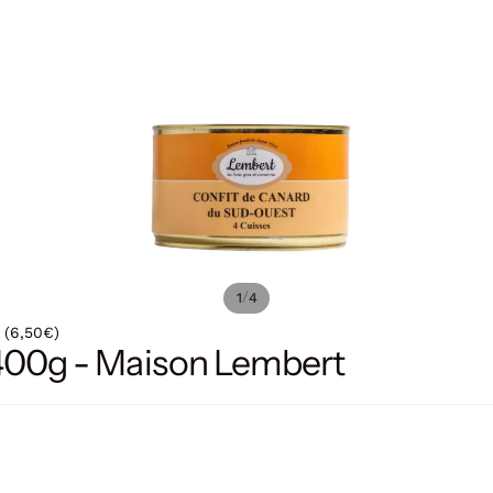
/
1
4
 (6,50€)
1400g - Maison Lembert