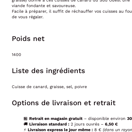
graisse) donne à ces cuisses de canard du Sud Ouest une
viande fondante et savoureuse.
Facile à préparer, il suffit de réchauffer vos cuisses au fou
de vous régaler.
Poids net
1400
Liste des ingrédients
Cuisse de canard, graisse, sel, poivre
Options de livraison et retrait
🏪
Retrait en magasin gratuit
– disponible environ
30
🚚
Livraison standard :
2 jours ouvrés –
6,50 €
⚡
Livraison express le jour même :
8 €
(dans un rayo