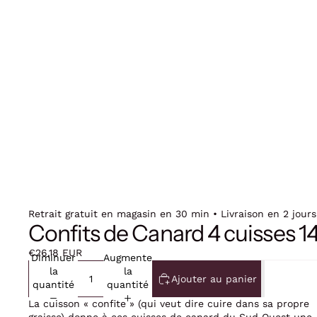
Retrait gratuit en magasin en 30 min • Livraison en 2 jours
Confits de Canard 4 cuisses 
€26,18 EUR
Diminuer
Augmenter
la
la
Ajouter au panier
quantité
quantité
La cuisson « confite » (qui veut dire cuire dans sa propre