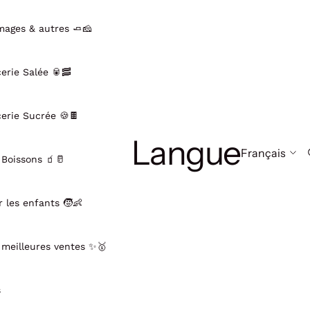
mages & autres 🧈🧀
cerie Salée 🥫🥓
cerie Sucrée 🍪🍫
Langue
 Boissons 🧃🥛
r les enfants 🧒👶
 meilleures ventes ✨🥇
s