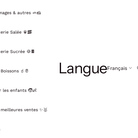
mages & autres 🧈🧀
cerie Salée 🥫🥓
cerie Sucrée 🍪🍫
Langue
 Boissons 🧃🥛
r les enfants 🧒👶
 meilleures ventes ✨🥇
s