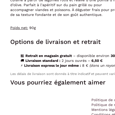
cuisiné à partir de légumes rôtis et relevé d’une pointe d’h
d’olive. Parfait à l’apéritif sur du pain grillé ou pour
accompagner viandes et poissons. À déguster frais pour pro
de sa texture fondante et de son goût authentique.
Poids net:
90g
Options de livraison et retrait
🏪
Retrait en magasin gratuit
– disponible environ
30
🚚
Livraison standard :
2 jours ouvrés –
6,50 €
⚡
Livraison express le jour même :
8 €
(dans un rayo
Les délais de livraison sont donnés à titre indicatif et peuvent vari
Vous pourriez également aimer
Politique de 
Politique de 
Mentions lég
Conditions gé