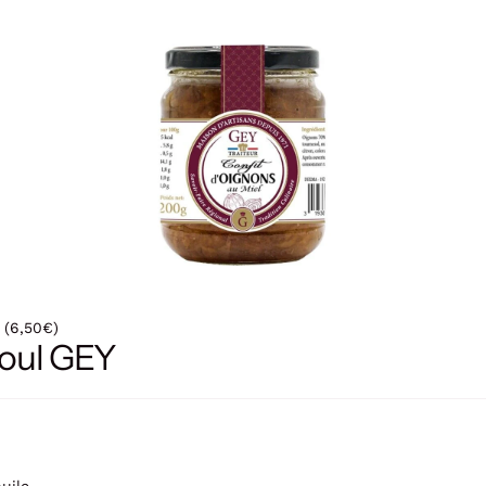
 (6,50€)
aoul GEY