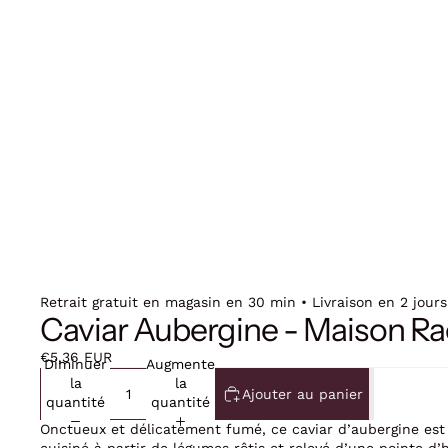
Retrait gratuit en magasin en 30 min • Livraison en 2 jours
Caviar Aubergine - Maison R
€5,36 EUR
Diminuer
Augmenter
la
la
Ajouter au panier
quantité
quantité
Onctueux et délicatement fumé, ce caviar d’aubergine est