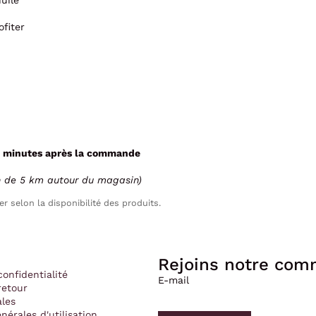
uile
fiter
 minutes après la commande
n de 5 km autour du magasin)
er selon la disponibilité des produits.
Rejoins notre co
confidentialité
E-mail
retour
Politique de confidentialité
ales
Politique de remboursement
nérales d'utilisation