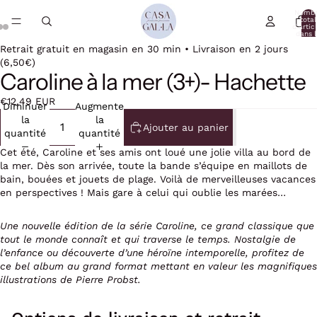
Nomb
total
d’artic
dans l
panier:
Retrait gratuit en magasin en 30 min • Livraison en 2 jours
(6,50€)
Caroline à la mer (3+)- Hachette
€12,49 EUR
Diminuer
Augmenter
la
la
Ajouter au panier
quantité
quantité
Cet été, Caroline et ses amis ont loué une jolie villa au bord de
la mer. Dès son arrivée, toute la bande s’équipe en maillots de
bain, bouées et jouets de plage. Voilà de merveilleuses vacances
en perspectives ! Mais gare à celui qui oublie les marées…
Une nouvelle édition de la série Caroline, ce grand classique que
tout le monde connaît et qui traverse le temps. Nostalgie de
l’enfance ou découverte d’une héroïne intemporelle, profitez de
ce bel album au grand format mettant en valeur les magnifiques
illustrations de Pierre Probst.