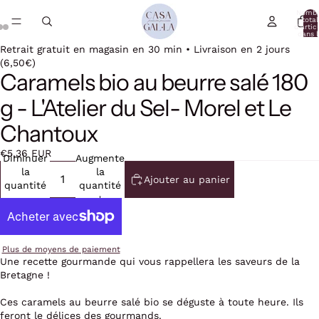
Nomb
total
d’artic
dans l
panier:
Retrait gratuit en magasin en 30 min • Livraison en 2 jours
(6,50€)
Caramels bio au beurre salé 180
g - L'Atelier du Sel- Morel et Le
Chantoux
€5,36 EUR
Diminuer
Augmenter
la
la
Ajouter au panier
quantité
quantité
Plus de moyens de paiement
Une recette gourmande qui vous rappellera les saveurs de la
Bretagne !
Ces caramels au beurre salé bio se déguste à toute heure. Ils
feront le délices des gourmands.